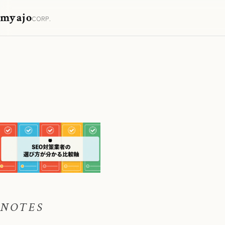
myajo
CORP.
NOTES