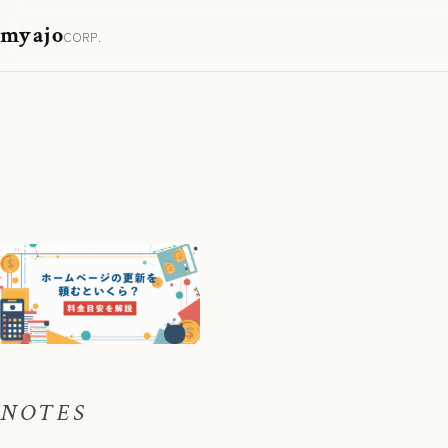
myajo
CORP.
NOTES