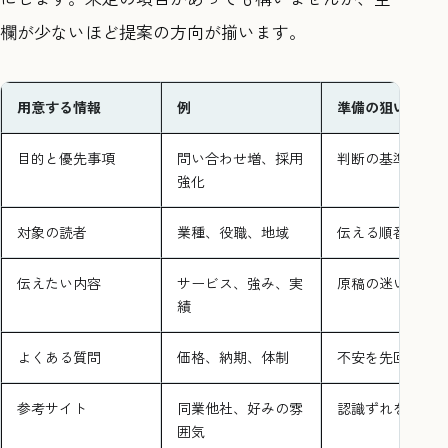
欄が少ないほど提案の方向が揃います。
用意する情報
例
準備の狙い
目的と優先事項
問い合わせ増、採用
判断の基準を揃
強化
対象の読者
業種、役職、地域
伝える順番を決
伝えたい内容
サービス、強み、実
原稿の迷いを減
績
よくある質問
価格、納期、体制
不安を先回りす
参考サイト
同業他社、好みの雰
認識ずれを減ら
囲気