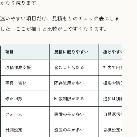
かなり減ります。
迷いやすい項目だけ、見積もりのチェック表にしま
した。ここが揃うと比較がしやすくなります。
項目
見積に載りやすい
抜けやすい例
原稿作成支援
含むこともある
社内で用意前提
写真・素材
既存流用が多い
撮影や購入が別
修正回数
回数制限がある
追加は別料金
フォーム
設置のみが多い
自動返信や通知
計測設定
設置のみが多い
目標設定が別