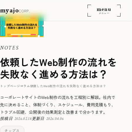
menu
myajo
CORP.
メニュー
NOTES
依頼したWeb制作の流れを
失敗なく進める方法は？
トップページ
コラム
依頼したWeb制作の流れを失敗なく進める方法は？
コーポレートサイトのWeb制作の流れを工程別に解説。社内で
先に決めること、体制づくり、スケジュール、費用見積もり、
トラブル回避、公開後の効果測定と改善まで分かります。
投稿日
2026.02.18
更新日
2026.04.06
チップス