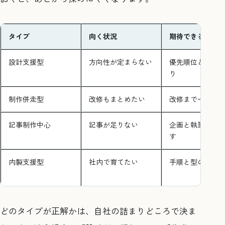
タイプ
向く状況
期待できること
設計支援型
方向性が定まらない
優先順位と設計
り
制作併走型
改修もまとめたい
改修まで一気通
記事制作中心
記事が足りない
企画と執筆の量
す
内製支援型
社内で育てたい
手順と型の整備
どのタイプが正解かは、自社の詰まりどころで決ま