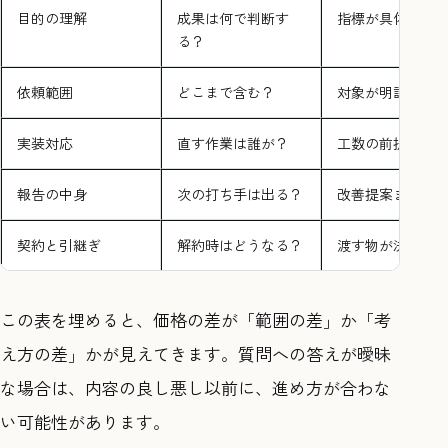
目的の理解
成果は何で判断す
指標が具体的か
る？
依頼範囲
どこまで含む？
対象が明記され
実装対応
直す作業は誰が？
工数の前提があ
報告の中身
次の打ち手は出る？
改善提案まで出
契約と引継ぎ
解約時はどうなる？
渡す物が決まる
この表を埋めると、価格の差が「範囲の差」か「考
え方の差」かが見えてきます。質問への答えが曖昧
な場合は、内容の良し悪し以前に、進め方が合わな
い可能性があります。