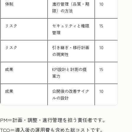
体制
進行管理（品質・期
10
限）の方法
リスク
セキュリティと権限
15
管理
リスク
引き継ぎ・移行計画
10
の現実性
成果
KPI設計と計測の提
15
案力
成果
公開後の改善サイク
10
ルの設計
PM＝計画・調整・進行管理を担う責任者です。
TCO＝導入後の運用費も含めた総コストです。