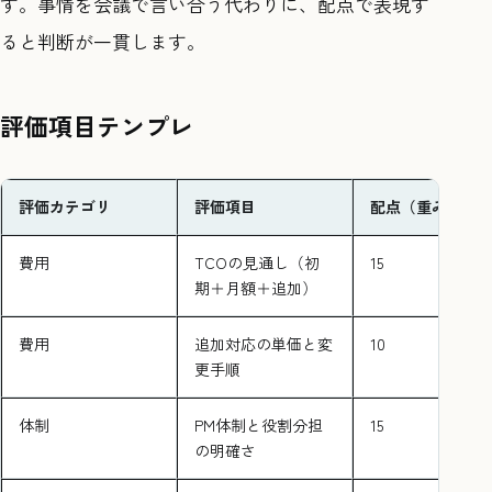
す。事情を会議で言い合う代わりに、配点で表現す
ると判断が一貫します。
評価項目テンプレ
評価カテゴリ
評価項目
配点（重み）
費用
TCOの見通し（初
15
期＋月額＋追加）
費用
追加対応の単価と変
10
更手順
体制
PM体制と役割分担
15
の明確さ