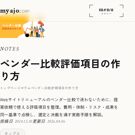
menu
myajo
CORP.
メニュー
NOTES
ベンダー比較評価項目の作
り方
トップページ
コラム
ベンダー比較評価項目の作り方
Webサイトリニューアルのベンダー比較で迷わないために、提
案依頼で使える評価項目を整理。費用・体制・リスク・成果を
同一基準で点検し、選定と決裁を通す実務手順を解説。
投稿日
2024.12.30
更新日
2026.04.06
チップス