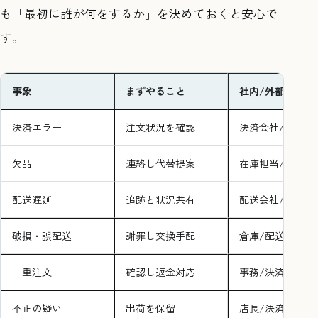
も「最初に誰が何をするか」を決めておくと安心で
す。
事象
まずやること
社内/外部連絡先
決済エラー
注文状況を確認
決済会社/担当
欠品
連絡し代替提案
在庫担当/店長
配送遅延
追跡と状況共有
配送会社/倉庫
破損・誤配送
謝罪し交換手配
倉庫/配送会社
二重注文
確認し返金対応
事務/決済会社
不正の疑い
出荷を保留
店長/決済会社