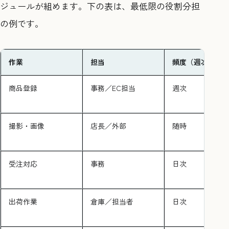
ジュールが組めます。下の表は、最低限の役割分担
の例です。
作業
担当
頻度（週次/日次
商品登録
事務／EC担当
週次
撮影・画像
店長／外部
随時
受注対応
事務
日次
出荷作業
倉庫／担当者
日次