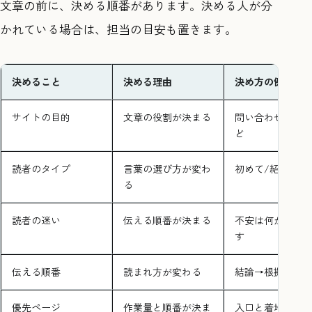
文章の前に、決める順番があります。決める人が分
かれている場合は、担当の目安も置きます。
決めること
決める理由
決め方の例
サイトの目的
文章の役割が決まる
問い合わせ/採用
ど
読者のタイプ
言葉の選び方が変わ
初めて/紹介など
る
読者の迷い
伝える順番が決まる
不安は何かを書
す
伝える順番
読まれ方が変わる
結論→根拠→具
優先ページ
作業量と順番が決ま
入口と着地点を