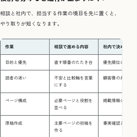
相談と社内で、担当する作業の境目を先に置くと、
やり取りが短くなります。
作業
相談で進める内容
社内で決める内
目的と優先
直す順番のたたき台
優先順位の決裁
読者の迷い
不安と比較軸を言葉
顧客像の共有
にする
ページ構成
必要ページと役割を
掲載情報の提供
並べる
原稿作成
主要ページの初稿を
事実確認と承認
作る