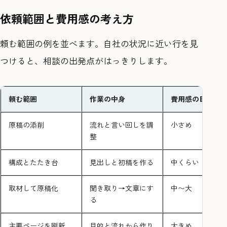
依頼範囲と費用感の考え方
頼む範囲の例を並べます。自社の状況に近い行を見
つけると、相談の出発点がはっきりします。
頼む範囲
作業の中身
費用感の目安
原稿の添削
流れと言い回しを調
小さめ
整
構成とたたき台
見出しと初稿を作る
中くらい
取材して原稿化
聞き取り→文章にす
中〜大
る
主要ページを刷新
目的と流れから作り
大きめ