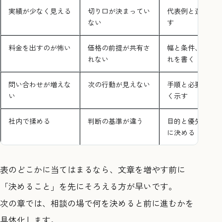
実績が少なく見える
切り口が決まってい
代表例と選び方
ない
す
料金を出すのが怖い
価格の前提が共有さ
幅と条件、相談
れない
れを書く
問い合わせが増えな
次の行動が見えない
手順と必要情報
い
く示す
社内で揉める
判断の基準が違う
目的と優先順位
に決める
表のどこかに当てはまるなら、文章を増やす前に
「決めること」を先にそろえる方が早いです。
次の章では、相談の場で何を決めると前に進むかを
具体化します。