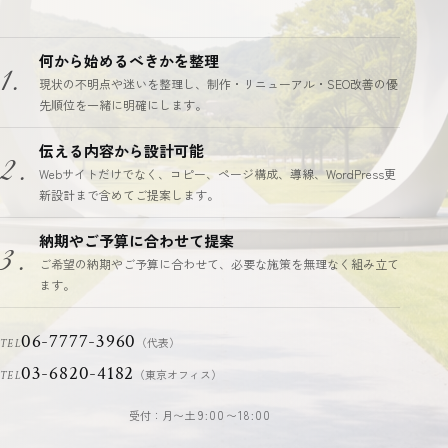
何から始めるべきかを整理
1.
現状の不明点や迷いを整理し、制作・リニューアル・SEO改善の優
先順位を一緒に明確にします。
伝える内容から設計可能
2.
Webサイトだけでなく、コピー、ページ構成、導線、WordPress更
新設計まで含めてご提案します。
納期やご予算に合わせて提案
3.
ご希望の納期やご予算に合わせて、必要な施策を無理なく組み立て
ます。
06-7777-3960
（代表）
TEL
03-6820-4182
（東京オフィス）
TEL
受付：月〜土
9:00〜18:00