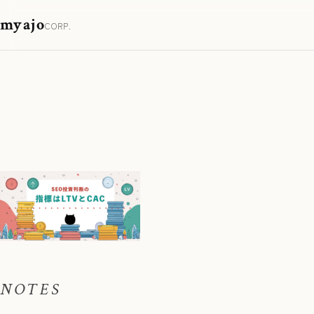
myajo
CORP.
NOTES