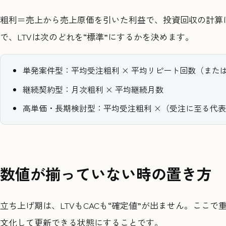
粗利＝売上から売上原価を引いた利益で、投資回収の計算に
で、LTVは次のどれを“標準”にするかを決めます。
単発案件型：平均受注粗利 × 平均リピート回数（また
継続契約型：月次粗利 × 平均継続月数
高単価・長期検討型：平均受注粗利 ×（受注に至る代
数値が揃っていない時の置き方
立ち上げ期は、LTVもCACも“確定値”が出ません。ここ
文化して更新できる状態にすることです。