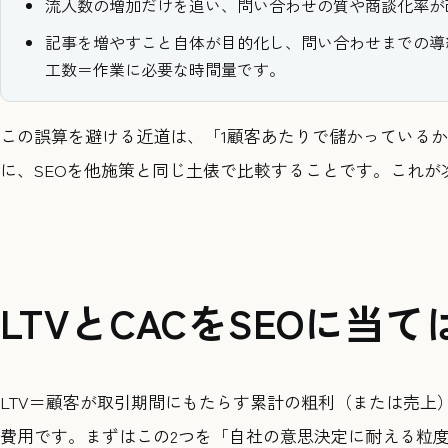
流入数の増加だけを追い、問い合わせの質や商談化率が
記事を増やすこと自体が目的化し、問い合わせまでの導
工数＝作業に必要な時間量です。
この誤算を避ける近道は、「1顧客あたりで儲かっている
に、SEOを他施策と同じ土俵で比較することです。これが次
LTVとCACをSEOに当
LTV＝顧客が取引期間にもたらす累計の粗利（または売上
費用です。まずはこの2つを「自社の意思決定に耐える粒