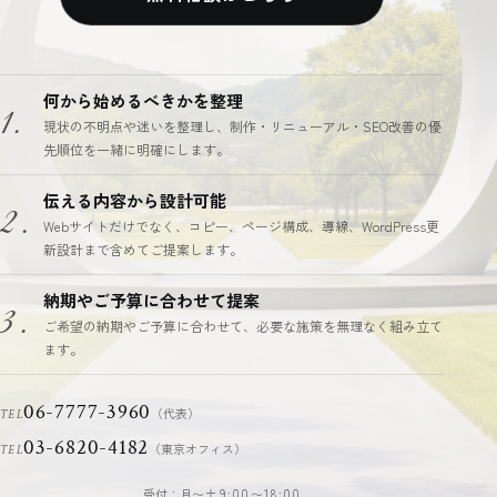
何から始めるべきかを整理
1.
現状の不明点や迷いを整理し、制作・リニューアル・SEO改善の優
先順位を一緒に明確にします。
伝える内容から設計可能
2.
Webサイトだけでなく、コピー、ページ構成、導線、WordPress更
新設計まで含めてご提案します。
納期やご予算に合わせて提案
3.
ご希望の納期やご予算に合わせて、必要な施策を無理なく組み立て
ます。
06-7777-3960
（代表）
TEL
03-6820-4182
（東京オフィス）
TEL
受付：月〜土
9:00〜18:00