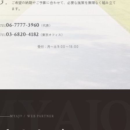
3.
ご希望の納期やご予算に合わせて、必要な施策を無理なく組み立て
ます。
06-7777-3960
（代表）
TEL
03-6820-4182
（東京オフィス）
TEL
受付：月〜土
9:00〜18:00
MYAJO / WEB PARTNER