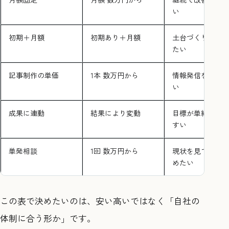
い
初期＋月額
初期あり＋月額
土台づくりから
たい
記事制作の単価
1本 数万円から
情報発信を増や
い
成果に連動
結果により変動
目標が単純で測
すい
単発相談
1回 数万円から
現状を見て方針
めたい
この表で決めたいのは、安い高いではなく「自社の
体制に合う形か」です。