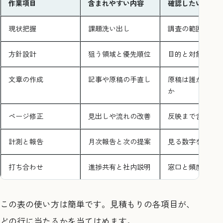
作業項目
含まれやすい内容
確認したいこと
現状把握
課題洗い出し
調査の範囲と対
方針設計
狙う領域と優先順位
目的と対象ペー
文章の作成
記事や原稿の手直し
原稿は誰が用意
か
ページ修正
見出しや流れの改善
反映まで含むか
計測と報告
月次報告と次の提案
見る数字を決め
打ち合わせ
進捗共有と社内説明
窓口と頻度
この表の使い方は簡単です。見積もりの各項目が、
どの行に当たるかを当てはめます。