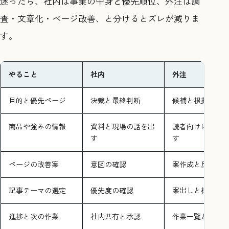
迷ったら、社内は事業の中身と優先順位、外注は調
査・文章化・ページ改善、と分けるとズレが減りま
す。
やること
社内
外注
目的と優先ページ
決裁と最終判断
候補と根拠を出
商品や強みの情報
資料と現場の話を出
読者向けに言葉
す
す
ページの改善案
意図の確認
案作成と反映
記事テーマの選定
優先度の確認
案出しと構成作
進捗と次の作業
社内共有と承認
作業一覧と次月