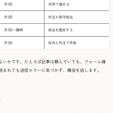
月1回
共同で進める
月1回
外注か保守担当
月1回〜随時
担当を固定する
月1回
社内と外注で共有
ないかです。たとえば記事は頼んでいても、フォーム確
読まれても送信エラーに気づかず、機会を逃します。
事