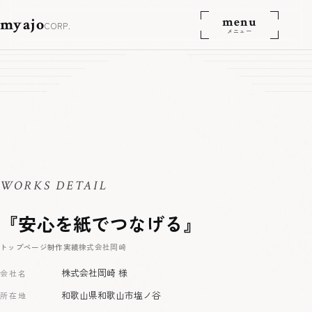
menu
myajo
CORP.
メニュー
WORKS DETAIL
『安心を紙でつなげる』
トップページ
制作実績
株式会社岡崎
株式会社岡崎 様
会社名
和歌山県和歌山市塩ノ谷
所在地