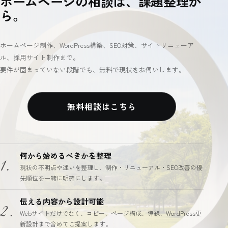
ホームページの相談は、課題整理か
ら。
ホームページ制作、WordPress構築、SEO対策、サイトリニューア
ル、採用サイト制作まで。
要件が固まっていない段階でも、無料で現状をお伺いします。
無料相談はこちら
何から始めるべきかを整理
1.
現状の不明点や迷いを整理し、制作・リニューアル・SEO改善の優
先順位を一緒に明確にします。
伝える内容から設計可能
2.
Webサイトだけでなく、コピー、ページ構成、導線、WordPress更
新設計まで含めてご提案します。