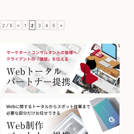
2 / 5
«
1
2
3
4
5
»