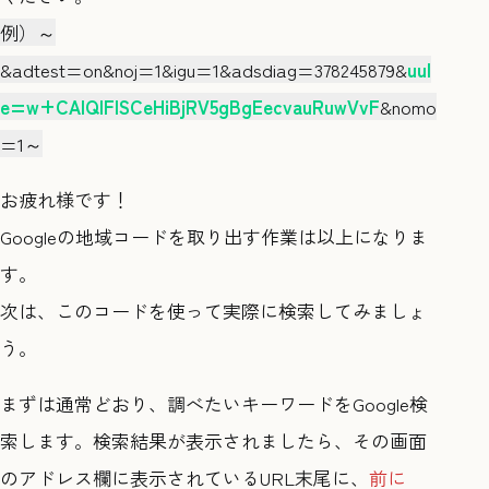
例）～
&adtest=on&noj=1&igu=1&adsdiag=378245879&
uul
e=w+CAIQIFISCeHiBjRV5gBgEecvauRuwVvF
&nomo
=1～
お疲れ様です！
Googleの地域コードを取り出す作業は以上になりま
す。
次は、このコードを使って実際に検索してみましょ
う。
まずは通常どおり、調べたいキーワードをGoogle検
索します。検索結果が表示されましたら、その画面
のアドレス欄に表示されているURL末尾に、
前に