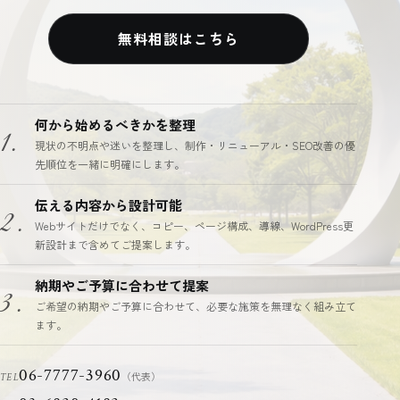
無料相談はこちら
何から始めるべきかを整理
1.
現状の不明点や迷いを整理し、制作・リニューアル・SEO改善の優
先順位を一緒に明確にします。
伝える内容から設計可能
2.
Webサイトだけでなく、コピー、ページ構成、導線、WordPress更
新設計まで含めてご提案します。
納期やご予算に合わせて提案
3.
ご希望の納期やご予算に合わせて、必要な施策を無理なく組み立て
ます。
06-7777-3960
（代表）
TEL