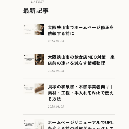
LATEST
最新記事
大阪狭山市でホームページ修正を
依頼する前に
2026.08.08
大阪狭山市の飲食店MEO対策｜来
店前の迷いを減らす情報整理
2026.08.08
貝塚の和泉櫛・木櫛事業者向け｜
素材・工程・手入れをWebで伝え
る方法
2026.08.08
ホームページリニューアルでURL
を変える前の引継ぎチェックリス