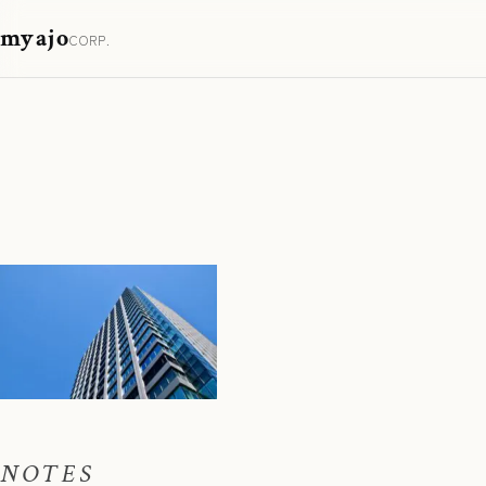
myajo
CORP.
NOTES